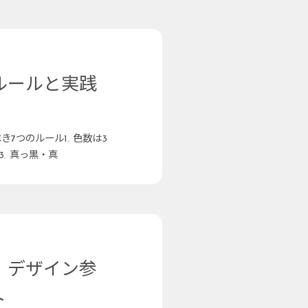
ルールと実践
7つのルール1. 色数は3
3. 真っ黒・真
！デザイン参
ト