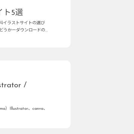
イト5選
無料イラストサイトの選び
どうかーダウンロードの
ator /
a）Illustrator、canva、